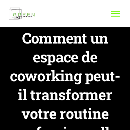
Passer
au
Tog
contenu
Nav
Comment un
espace de
coworking peut-
il transformer
votre routine