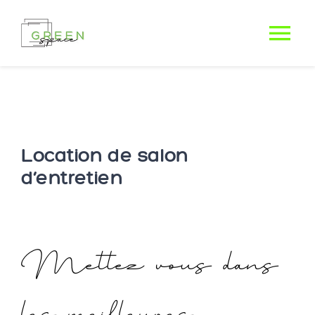
Passer
au
Tog
contenu
Nav
Location de salon
d’entretien
Mettez vous dans
les meilleures