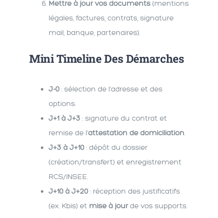
Mettre à jour vos documents
(mentions
légales, factures, contrats, signature
mail, banque, partenaires).
Mini Timeline Des Démarches
J-0
: sélection de l’adresse et des
options.
J+1 à J+3
: signature du contrat et
remise de l’
attestation de domiciliation
.
J+3 à J+10
: dépôt du dossier
(création/transfert) et enregistrement
RCS/INSEE.
J+10 à J+20
: réception des justificatifs
(ex. Kbis) et
mise à jour
de vos supports.