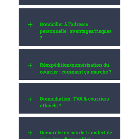
Domicilier à l’adresse
personnelle : avantages/risques
?
Réexpédition/numérisation du
courrier : comment ça marche ?
Domiciliation, TVA & courriers
officiels ?
Démarche en cas de transfert de