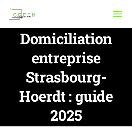
Passer
au
Tog
contenu
Nav
Domiciliation
entreprise
Strasbourg-
Hoerdt : guide
2025