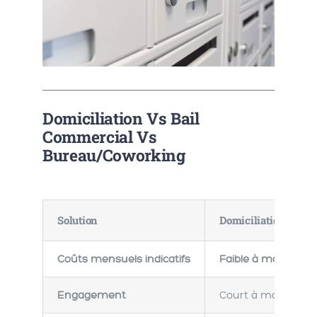
Domiciliation Vs Bail
Commercial Vs
Bureau/coworking
Solution
Domiciliation comm
Coûts mensuels indicatifs
Faible à modéré
, s
Engagement
Court à moyen ter